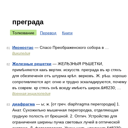
преграда
Толкование
Перевод
Книги
Иконостас
— Спасо Преображенского собора в …
81
Википедия
Железные решетки
— ЖЕЛѢЗНЫЯ РѢШЕТКИ,
82
примѣняются какъ вертик. искусств. преграда въ кр стяхъ
для обезпеченія отъ штурма крѣп. верковъ. Ж. рѣш. хорошо
сопротивляются арт. огню и трудно эскаладируются, почему
въ соврем. кр стяхъ онѣ всюду имѣютъ широк.&#8230; …
Военная энциклопедия
диафрагма
— ы; ж. [от греч. diaphragma перегородка] 1.
83
Анат. Сухожильно мышечная перегородка, отделяющая
грудную полость от брюшной. 2. Оптич. Устройство для
ограничения ширины пучка световых лучей в оптической