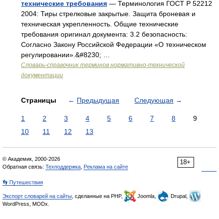
технические требования
— Терминология ГОСТ Р 52212
2004: Тиры стрелковые закрытые. Защита броневая и
техническая укрепленность. Общие технические
требования оригинал документа: 3.2 безопасность:
Согласно Закону Российской Федерации «О техническом
регулировании».&#8230; …
Словарь-справочник терминов нормативно-технической
документации
Страницы
←
Предыдущая
Следующая
→
1
2
3
4
5
6
7
8
9
10
11
12
13
© Академик, 2000-2026
18+
Обратная связь:
Техподдержка
,
Реклама на сайте
👣 Путешествия
Экспорт словарей на сайты
, сделанные на PHP,
Joomla,
Drupal,
WordPress, MODx.