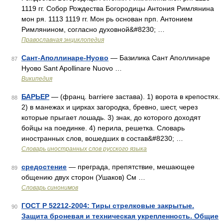
1119 гг. Собор Рождества Богородицы Антония Римлянина
мон ря. 1113 1119 гг. Мон рь основан прп. Антонием
Римлянином, согласно духовной&#8230; …
Православная энциклопедия
Сант-Аполлинаре-Нуово
— Базилика Сант Аполлинаре
87
Нуово Sant Apollinare Nuovo …
Википедия
БАРЬЕР
— (франц. barriere застава). 1) ворота в крепостях.
88
2) в манежах и цирках загородка, бревно, шест, через
которые прыгает лошадь. 3) знак, до которого доходят
бойцы на поединке. 4) перила, решетка. Словарь
иностранных слов, вошедших в состав&#8230; …
Словарь иностранных слов русского языка
средостение
— преграда, препятствие, мешающее
89
общению двух сторон (Ушаков) См …
Словарь синонимов
ГОСТ Р 52212-2004: Тиры стрелковые закрытые.
90
Защита броневая и техническая укрепленность. Общие