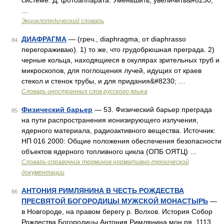
системе. Д. фотоаппарата. Уменьшить, увеличить&#8230;
…
Энциклопедический словарь
ДИАФРАГМА
— (греч., diaphragma, от diaphrasso
84
перегораживаю). 1) то же, что грудобрюшная преграда. 2)
черные кольца, находящиеся в окулярах зрительных труб и
микроскопов, для поглощения лучей, идущих от краев
стекол и стенок трубы, и для придания&#8230; …
Словарь иностранных слов русского языка
Физический барьер
— 53. Физический барьер преграда
85
на пути распространения ионизирующего излучения,
ядерного материала, радиоактивного вещества. Источник:
НП 016 2000: Общие положения обеспечения безопасности
объектов ядерного топливного цикла (ОПБ ОЯТЦ) …
Словарь-справочник терминов нормативно-технической
документации
АНТОНИЯ РИМЛЯНИНА В ЧЕСТЬ РОЖДЕСТВА
86
ПРЕСВЯТОЙ БОГОРОДИЦЫ МУЖСКОЙ МОНАСТЫРЬ
—
в Новгороде, на правом берегу р. Волхов. История Собор
Рождества Богородицы Антония Римлянина мон ря. 1113